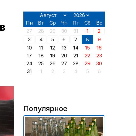
Пн
Вт
Ср
Чт
Пт
Сб
Вс
в
27
28
29
30
31
1
2
3
4
5
6
7
8
9
10
11
12
13
14
15
16
17
18
19
20
21
22
23
24
25
26
27
28
29
30
31
1
2
3
4
5
6
Популярное
В России приостановили
продажу более 70 тыс.
бутылок питьевой воды и