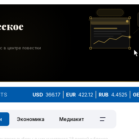
TS
USD
366.17
EUR
422.12
RUB
4.4525
G
и
Экономика
Медиакит