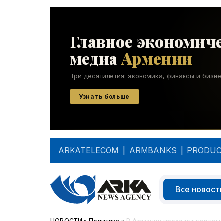
ARKATELECOM
|
ARMBANKS
|
PRODUC
Все новост