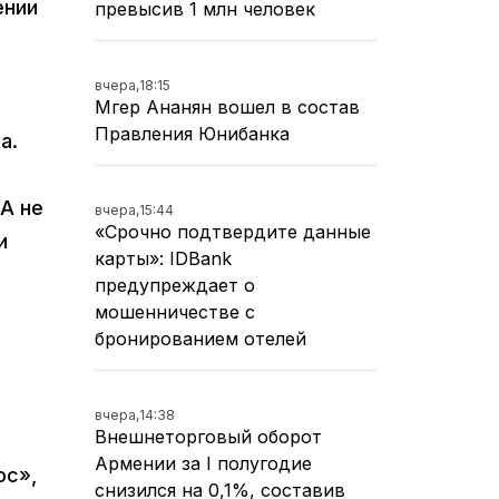
ении
превысив 1 млн человек
вчера,
18:15
Мгер Ананян вошел в состав
Правления Юнибанка
ка.
А не
вчера,
15:44
«Срочно подтвердите данные
и
карты»: IDBank
предупреждает о
мошенничестве с
бронированием отелей
вчера,
14:38
Внешнеторговый оборот
Армении за I полугодие
юс»,
снизился на 0,1%, составив