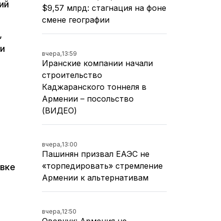
ий
$9,57 млрд: стагнация на фоне
,
смене географии
,
 и
вчера,
13:59
Иранские компании начали
строительство
Каджаранского тоннеля в
Армении – посольство
(ВИДЕО)
вчера,
13:00
Пашинян призвал ЕАЭС не
«торпедировать» стремление
явке
Армении к альтернативам
вчера,
12:50
Оверчук: Армения не