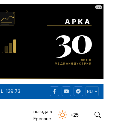
EL
139.73
погода в
+25
Ереване