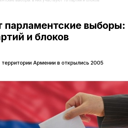
нтские выборы: в них участвуют 18 партий и блоков
т парламентские выборы: 
артий и блоков
й территории Армении в открылись 2005