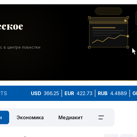
TS
USD
366.25
EUR
422.73
RUB
4.4889
G
и
Экономика
Медиакит