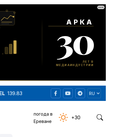
EL
139.83
погода в
+30
Ереване