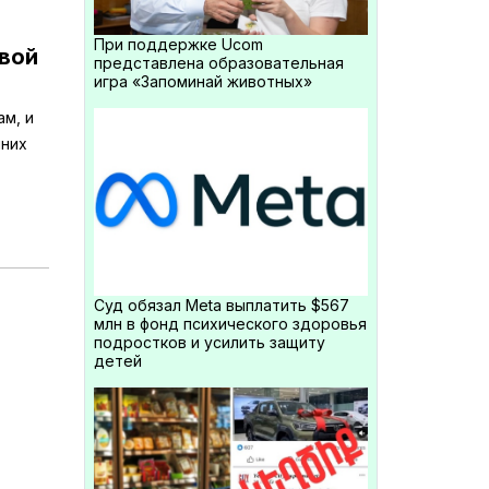
При поддержке Ucom
овой
представлена образовательная
игра «Запоминай животных»
м, и
нних
Суд обязал Meta выплатить $567
млн в фонд психического здоровья
подростков и усилить защиту
детей