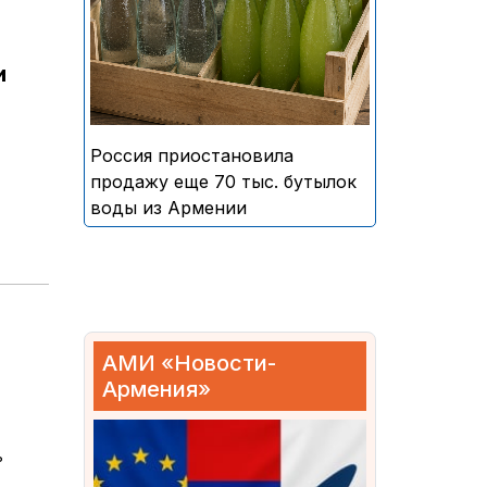
безалкогольных напитков
армянского производства
и
Россия приостановила
продажу еще 70 тыс. бутылок
воды из Армении
АМИ «Новости-
Армения»
ь