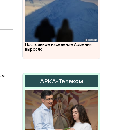
Постоянное население Армении
выросло
к
ры
АРКА-Телеком