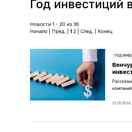
Год инвестиций 
Новости 1 - 20 из 36
Начало | Пред. |
1
2
|
След.
|
Конец
ГОД ИНВЕ
Венчу
инвес
Рассказы
компаний
22.10.2024,