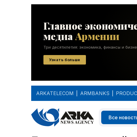
ARKATELECOM
|
ARMBANKS
|
PRODUC
Все новост