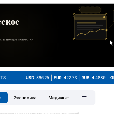
TS
USD
366.25
EUR
422.73
RUB
4.4889
G
и
Экономика
Медиакит