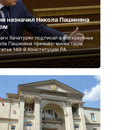
и назначил Никола Пашиняна
ром
агн Хачатурян подписал в воскресенье
кола Пашиняна премьер-министром
татье 149-й Конституции РА