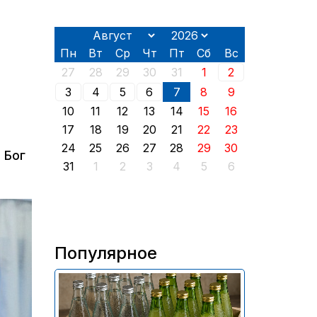
Пн
Вт
Ср
Чт
Пт
Сб
Вс
27
28
29
30
31
1
2
3
4
5
6
7
8
9
10
11
12
13
14
15
16
17
18
19
20
21
22
23
24
25
26
27
28
29
30
 Бог
31
1
2
3
4
5
6
Популярное
В России приостановили
продажу более 70 тыс.
бутылок питьевой воды и