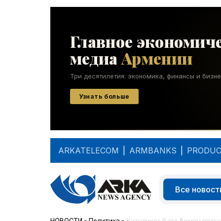
ARKATELECOM
|
ARMBANKS
|
PRODUC
Все новост