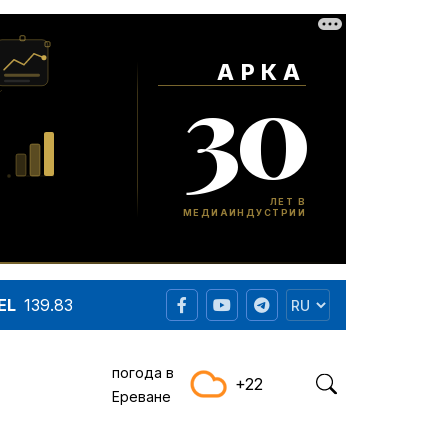
EL
139.83
погода в
+22
Ереване