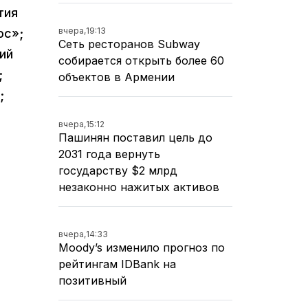
тия
вчера,
19:13
юс»;
Сеть ресторанов Subway
ий
собирается открыть более 60
;
объектов в Армении
;
вчера,
15:12
Пашинян поставил цель до
2031 года вернуть
государству $2 млрд
незаконно нажитых активов
вчера,
14:33
Moody’s изменило прогноз по
рейтингам IDBank на
позитивный