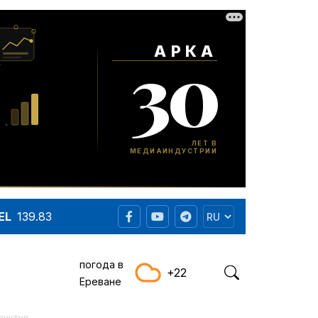
EL
139.83
погода в
+22
Ереване