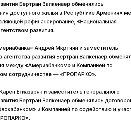
азвития Бертран Валкенаер обменялись
ния доступного жилья в Республике Армения» м
твляющей рефинансирование, «Национальная
гентством развития.
мериабанка» Андрей Мкртчян и заместитель
о агентства развития Бертран Валкенаер обменя
ия между «Америабанком» и Компанией по
ком сотрудничестве — «ПРОПАРКО».
Карен Егиазарян и заместитель генерального
азвития Бертран Валкенаер обменялись договоро
вокабанком» и Компанией по содействию и учас
ПРОПАРКО».