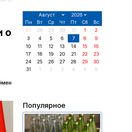
руктур
Пн
Вт
Ср
Чт
Пт
Сб
Вс
 о
27
28
29
30
31
1
2
3
4
5
6
7
8
9
10
11
12
13
14
15
16
17
18
19
20
21
22
23
24
25
26
27
28
29
30
31
1
2
3
4
5
6
бмен
Популярное
В России приостановили
продажу более 70 тыс.
бутылок питьевой воды и