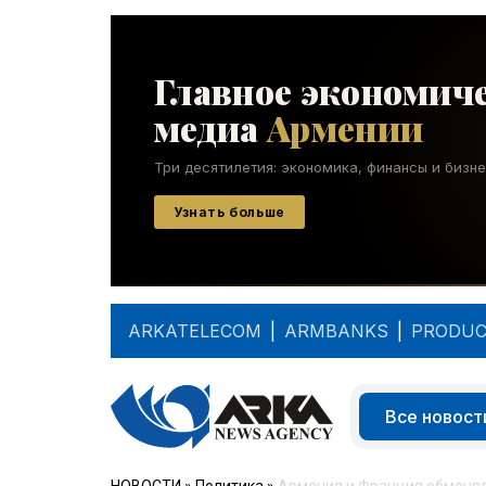
ARKATELECOM
|
ARMBANKS
|
PRODUC
Все новост