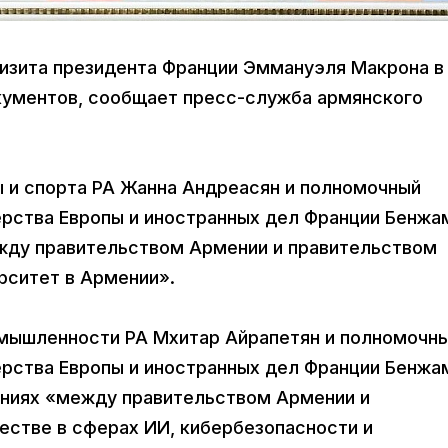
свизита президента Франции Эммануэля Макрона в
ументов, сообщает пресс-служба армянского
ы и спорта РА Жанна Андреасян и полномочный
рства Европы и иностранных дел Франции Бенжа
ду правительством Армении и правительством
рситет в Армении».
мышленности РА Мхитар Айрапетян и полномочн
рства Европы и иностранных дел Франции Бенжа
ниях «между правительством Армении и
естве в сферах ИИ, кибербезопасности и