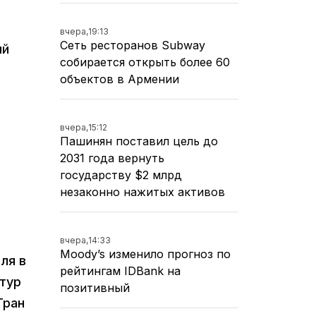
вчера,
19:13
Сеть ресторанов Subway
ый
собирается открыть более 60
объектов в Армении
вчера,
15:12
Пашинян поставил цель до
2031 года вернуть
государству $2 млрд
незаконно нажитых активов
вчера,
14:33
Moody’s изменило прогноз по
ля в
рейтингам IDBank на
тур
позитивный
Гран