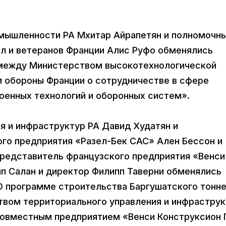
мышленности РА Мхитар Айрапетян и полномочн
л и ветеранов Франции Алис Руфо обменялись
между Министерством высокотехнологической
 обороны Франции о сотрудничестве в сфере
военных технологий и оборонных систем».
я и инфраструктур РА Давид Худатян и
го предприятия «Разел-Бек САС» Ален Бессон и
представитель французского предприятия «Венси
п Салан и директор Филипп Таверни обменялись
 программе строительства Баргушатского тонне
вом территориального управления и инфраструк
совместным предприятием «Венси Конструксион 