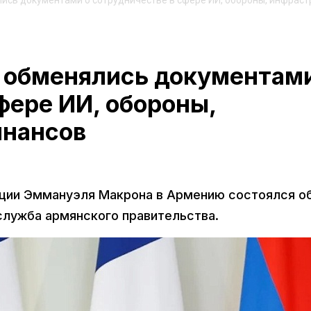
ись документами о сотрудничестве в сфере ИИ, обороны, инфраст
 обменялись документами
фере ИИ, обороны,
инансов
нции Эммануэля Макрона в Армению состоялся о
лужба армянского правительства.