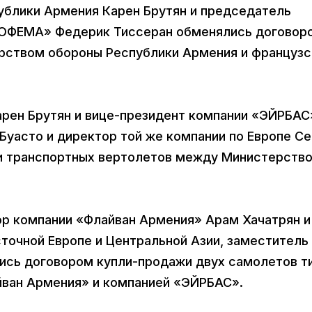
ублики Армения Карен Брутян и председатель
СОФЕМА» Федерик Тиссеран обменялись договор
рством обороны Республики Армения и французс
рен Брутян и вице-президент компании «ЭЙРБАС
Буасто и директор той же компании по Европе С
и транспортных вертолетов между Министерств
р компании «Флайван Армения» Арам Хачатрян и
точной Европе и Центральной Азии, заместитель
сь договором купли-продажи двух самолетов т
йван Армения» и компанией «ЭЙРБАС».