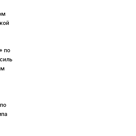
ом
кой
» по
есиль
ом
 по
ипа