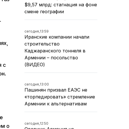
$9,57 млрд: стагнация на фоне
смене географии
-
сегодня,
13:59
Иранские компании начали
ях,
строительство
Каджаранского тоннеля в
Армении – посольство
(ВИДЕО)
я с
он.
сегодня,
13:00
Пашинян призвал ЕАЭС не
«торпедировать» стремление
Армении к альтернативам
е
сегодня,
12:50
ем о
Оверчук: Армения не