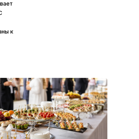
ивает
С
аны к