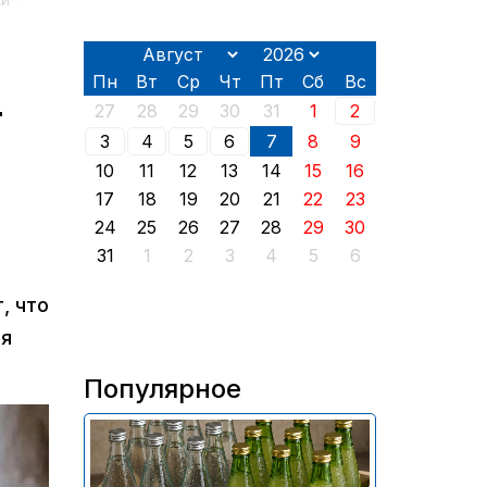
и –
Пн
Вт
Ср
Чт
Пт
Сб
Вс
т
27
28
29
30
31
1
2
3
4
5
6
7
8
9
10
11
12
13
14
15
16
17
18
19
20
21
22
23
24
25
26
27
28
29
30
31
1
2
3
4
5
6
, что
ля
Популярное
В России приостановили
продажу более 70 тыс.
бутылок питьевой воды и