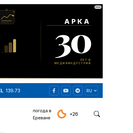
EL
139.73
погода в
+26
Ереване