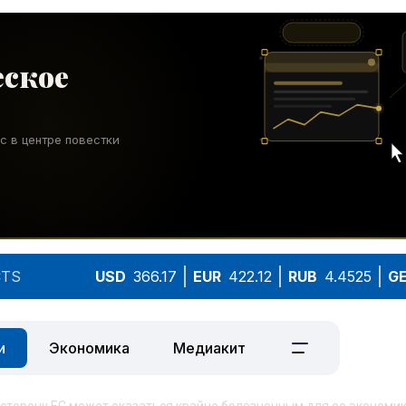
TS
USD
366.17
EUR
422.12
RUB
4.4525
G
и
Экономика
Медиакит