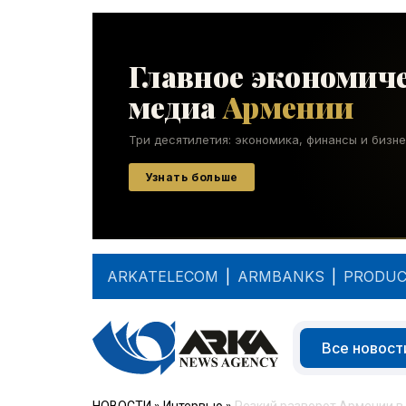
ARKATELECOM
|
ARMBANKS
|
PRODUC
Все новост