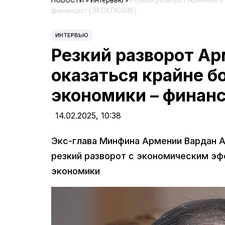
НОВОСТИ
»
Интервью
»
Резкий разворот Армении в
финансист (ЭКСКЛЮЗИВ)
ИНТЕРВЬЮ
Резкий разворот Ар
оказаться крайне б
экономики – фина
14.02.2025,
10:38
Экс-глава Минфина Армении Вардан Ар
резкий разворот с экономическим э
экономики