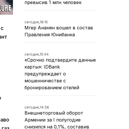
превысив 1 млн человек
сегодня,
18:15
Мгер Ананян вошел в состав
 с
Правления Юнибанка
ант
сегодня,
15:44
«Срочно подтвердите данные
карты»: IDBank
предупреждает о
мошенничестве с
бронированием отелей
о
сегодня,
14:38
Внешнеторговый оборот
раво
Армении за I полугодие
снизился на 0,1%, составив
 газ