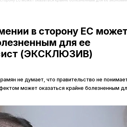
 сторону ЕС может оказаться крайне болезненным для ее экономик
мении в сторону ЕС може
олезненным для ее
нсист (ЭКСКЛЮЗИВ)
амян не думает, что правительство не понимает
ффектом может оказаться крайне болезненным д