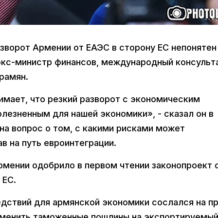
азворот Армении от ЕАЭС в сторону ЕС непонятен
 экс-министр финансов, международный консульт
рамян.
имает, что резкий разворот с экономическим
лезненным для нашей экономики», - сказал он в
на вопрос о том, с какими рисками может
в на путь евроинтеграции.
рмении одобрило в первом чтении законопроект 
 ЕС.
едствий для армянской экономики сослался на п
рименить таможенные пошлины на экспортируемый