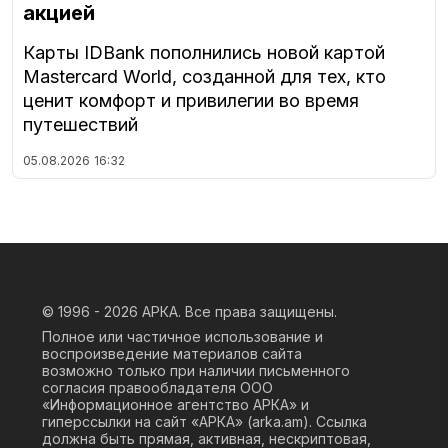
акцией
Карты IDBank пополнились новой картой
Mastercard World, созданной для тех, кто
ценит комфорт и привилегии во время
путешествий
05.08.2026
16:32
© 1996 - 2026
АРКА. Все права защищены.
Полное или частичное использование и
воспроизведение материалов сайта
возможно только при наличии письменного
согласия правообладателя ООО
«Информационное агентство АРКА» и
гиперссылки на сайт «АРКА» (
arka.am
). Ссылка
должна быть прямая, активная, нескриптовая,