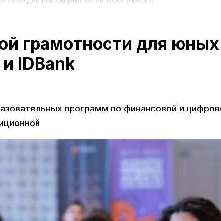
тности для юных шахматистов: Idram и IDBank
ой грамотности для юных
 и IDBank
разовательных программ по финансовой и цифров
диционной