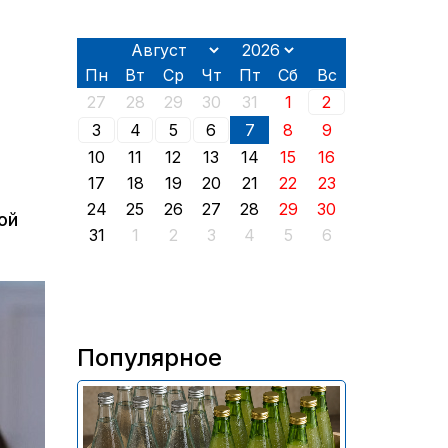
Пн
Вт
Ср
Чт
Пт
Сб
Вс
27
28
29
30
31
1
2
3
4
5
6
7
8
9
10
11
12
13
14
15
16
17
18
19
20
21
22
23
24
25
26
27
28
29
30
ой
31
1
2
3
4
5
6
Популярное
В России приостановили
продажу более 70 тыс.
бутылок питьевой воды и