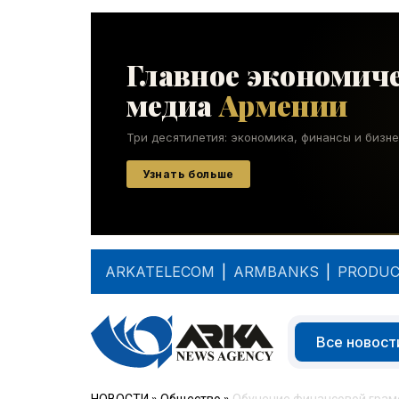
ARKATELECOM
|
ARMBANKS
|
PRODUC
Все новост