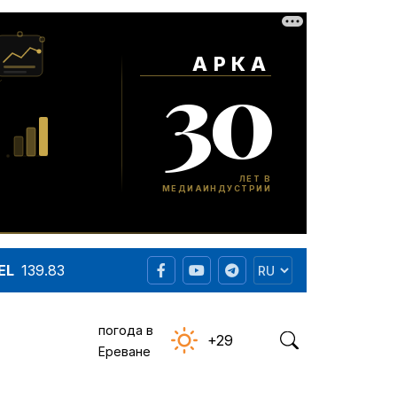
EL
139.83
погода в
+29
Ереване