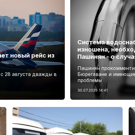
Система водосна
изношена, необхо
ает новый рейс из
Пашинян - о случ
Пашинян прокомментир
 с 28 августа дважды в
Бюрегаване и имеющие
проблемы
30.07.2026
14:41