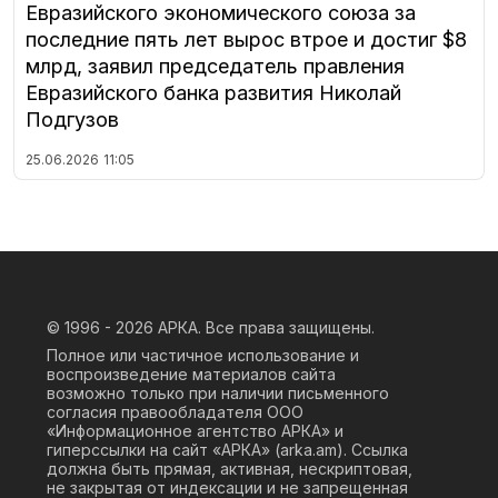
Евразийского экономического союза за
последние пять лет вырос втрое и достиг $8
млрд, заявил председатель правления
Евразийского банка развития Николай
Подгузов
25.06.2026
11:05
© 1996 - 2026
АРКА. Все права защищены.
Полное или частичное использование и
воспроизведение материалов сайта
возможно только при наличии письменного
согласия правообладателя ООО
«Информационное агентство АРКА» и
гиперссылки на сайт «АРКА» (
arka.am
). Ссылка
должна быть прямая, активная, нескриптовая,
не закрытая от индексации и не запрещенная