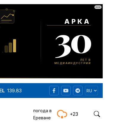
EL
139.83
погода в
+23
Ереване