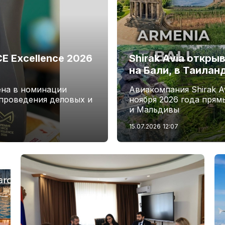
 Excellence 2026
Shirak Avia откры
на Бали, в Таилан
ена в номинации
Авиакомпания Shirak Av
проведения деловых и
ноября 2026 года прям
и Мальдивы
15.07.2026
12:07