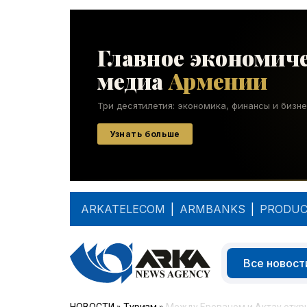
ARKATELECOM
|
ARMBANKS
|
PRODUC
Все новост