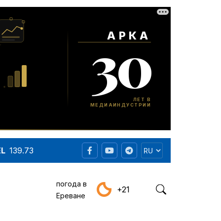
EL
139.73
погода в
+21
Ереване