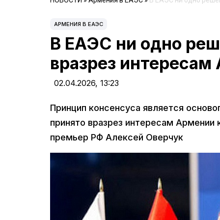
НОВОСТИ
»
Армения в ЕАЭС
»
В ЕАЭС ни одно реше
АРМЕНИЯ В ЕАЭС
В ЕАЭС ни одно реш
вразрез интересам 
02.04.2026,
13:23
Принцип консенсуса является осново
принято вразрез интересам Армении к
премьер РФ Алексей Оверчук