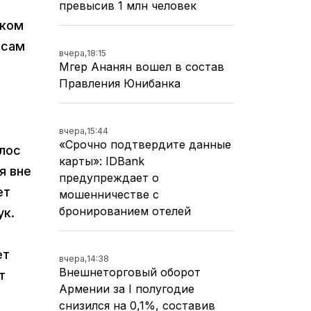
превысив 1 млн человек
ском
есам
вчера,
18:15
Мгер Ананян вошел в состав
Правления Юнибанка
вчера,
15:44
«Срочно подтвердите данные
олос
карты»: IDBank
я вне
предупреждает о
ет
мошенничестве с
бронированием отелей
ук.
ет
вчера,
14:38
Внешнеторговый оборот
т
Армении за I полугодие
снизился на 0,1%, составив