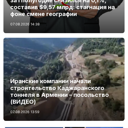
за I полугодие снизился на 0,1%,
составив $9,57 млрд: стагнация на
фоне смене географии
07.08.2026
14:38
Иранские компании начали
строительство Каджаранского
тоннеля в Армении – посольство
(ВИДЕО)
07.08.2026
13:59